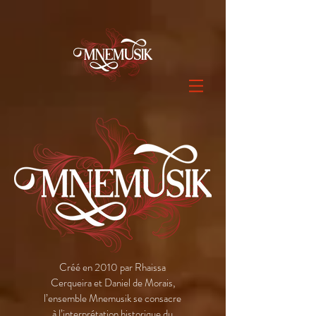
Créé en 2010 par Rhaissa
Cerqueira et Daniel de Morais,
l’ensemble Mnemusik se consacre
à l’interprétation historique du