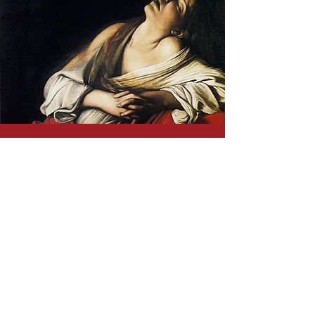
CONTACT
ADRESSE
Mujika
Route de l’église, 16
CH – 1681 Billens
MANAGEMENT &
DIRECTION ARTISTIQUE
Rhaissa Cerqueira et