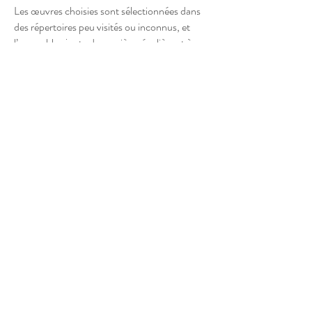
Les œuvres choisies sont sélectionnées dans
des répertoires peu visités ou inconnus, et
l’ensemble ajoute de manière régulière et à un
rythme soutenu de nouveaux programmes
thématiques à son répertoire.