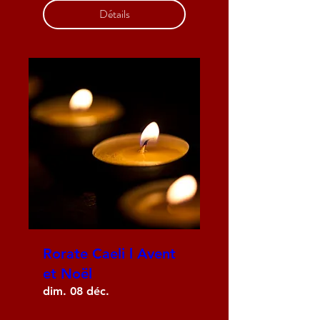
Détails
Rorate Caeli l Avent
et Noël
dim. 08 déc.