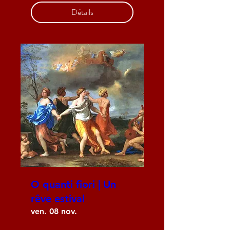
Détails
O quanti fiori | Un
rêve estival
ven. 08 nov.