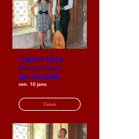
O quanti fiori &
Master-Classe |
Tournée Brésil
ven. 10 janv.
Détails