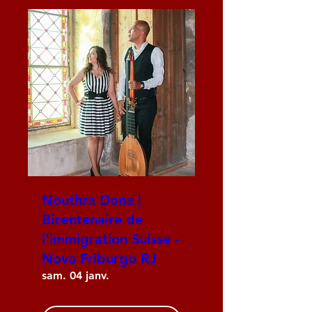
Nouthra Dona |
Bicentenaire de
l'immigration Suisse -
Nova Friburgo RJ
sam. 04 janv.