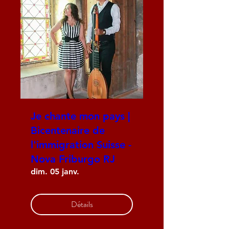
Je chante mon pays |
Bicentenaire de
l'immigration Suisse -
Nova Friburgo RJ
dim. 05 janv.
Détails