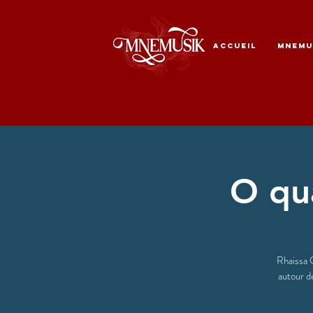
ACCUEIL
MNEMU
O qua
Rhaissa C
autour d