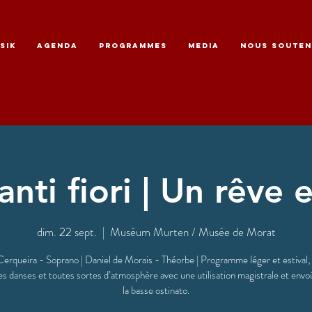
SIK
AGENDA
PROGRAMMES
MEDIA
NOUS SOUTEN
nti fiori | Un rêve e
dim. 22 sept.
  |  
Muséum Murten / Musée de Morat
erqueira - Soprano | Daniel de Morais - Théorbe | Programme léger et estival,
es danses et toutes sortes d’atmosphère avec une utilisation magistrale et envo
la basse ostinato.