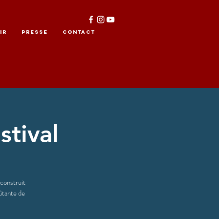
IR
PRESSE
CONTACT
stival
 construit
ûtante de