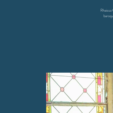
Rhaissa 
baroqu