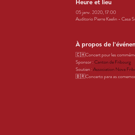
Heure et lieu
05 janv. 2020, 17:00
Auditorio Pierre Kaelin - Casa 
À propos de l'événe
🇨🇭Concert pour les commémorat
Sponsor : 
Canton de Fribourg
Soutien : 
Association Nova Frib
🇧🇷Concerto para as comemora