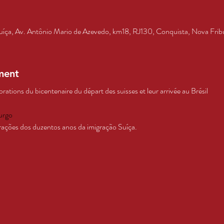
Suíça, Av. Antônio Mario de Azevedo, km18, RJ130, Conquista, Nova Fribu
ment
ions du bicentenaire du départ des suisses et leur arrivée au Brésil
urgo
ções dos duzentos anos da imigração Suíça.