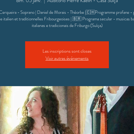
dim. 05 janv.
  |  
Auditorio Pierre Kaelin - Casa Suíça
Cerqueira - Soprano | Daniel de Morais - Théorbe |🇨🇭Programme profane - 
e italien et traditionnelles Fribourgeoises | 🇧🇷 Programa secular - musicas b
italianas e tradicionais de Friburgo (Suíça)
Les inscriptions sont closes
Voir autres événements