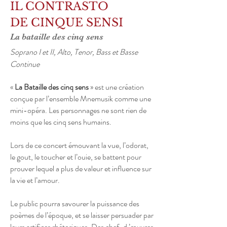
IL CONTRASTO
DE CINQUE SENSI
La bataille des cinq sens
Soprano I et II, Alto, Tenor, Bass et Basse
Continue
«
La Bataille des cinq sens
» est une création
conçue par l’ensemble Mnemusik comme une
mini-opéra. Les personnages ne sont rien de
moins que les cinq sens humains.
Lors de ce concert émouvant la vue, l’odorat,
le gout, le toucher et l’ouie, se battent pour
prouver lequel a plus de valeur et influence sur
la vie et l’amour.
Le public pourra savourer la puissance des
poèmes de l’époque, et se laisser persuader par
leurs artifices rhétoriques. Des chef-d ’œuvres