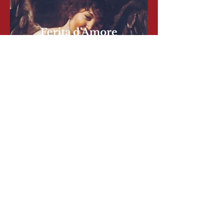
Ferita d’Amore
Cantates italiennes à voce sola
Rorate Caelis
Soprano, Alto, Violoncelle et
Théorbe