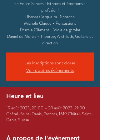
de Felice Sances. Rythmes et émotions à
profusion!
Rhaissa Cerqueira- Soprano
Michele Claude - Percussions
Pascale Clément - Viole de gambe
Daniel de Morais - Théorbe, Archiluth, Guitare et
direction
Les inscriptions sont closes
Voir d'autres événements
Heure et lieu
19 août 2023, 20:00 – 20 août 2023, 21:00
Châtel-Saint-Denis, Paccots, 1619 Châtel-Saint-
Denis, Suisse
À propos de l'événement