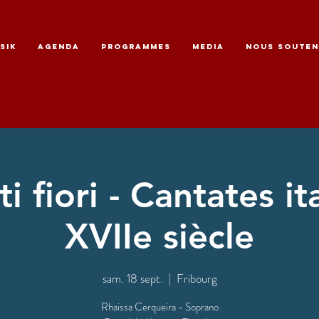
SIK
AGENDA
PROGRAMMES
MEDIA
NOUS SOUTEN
i fiori - Cantates it
XVIIe siècle
sam. 18 sept.
  |  
Fribourg
Rhaissa Cerqueira - Soprano