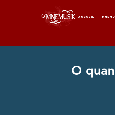
ACCUEIL
MNEMU
O quant