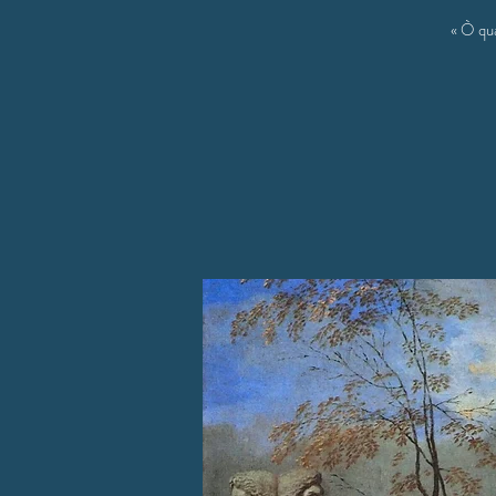
« Ò qua