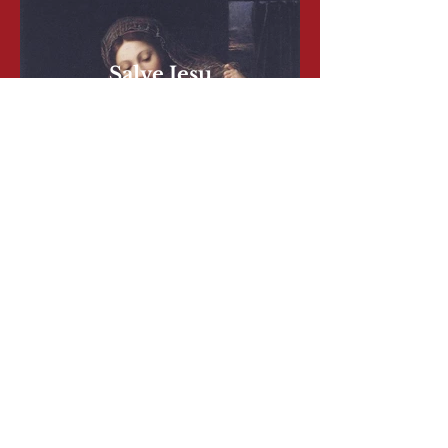
Salve Jesu
Soprano I et II, Dessus I et II,
Violoncelle et Théorbe
Salve Regina
Un dialogue entre la Vierge et
Marie Magdalena