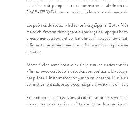
en italien et de pompeuse musique instrumentale de circo
(1685-1759) fait une excursion inédite dans le domaine de 
Les poèmes du recueil « Irdisches Vergnügen in Gott » (dél
Heinrich Brockes témoignent du passage de l’époque baroqu
précisément au courant de l’Empfindsamkeit (sentimentalité) 
affirment que les sentiments sont facteur d’accomplissem
de l’âme.
Même si elles semblent avoir vu le jour au cours des ann
affirmer avec certitude la date des compositions. L’autogra
des pièces. L’instrumentation y est aussi absente. Plusieurs 
de l’instrument soliste qui accompagne la voix dans un jeu 
Pour ce concert, nous avons décidé de sortir des sentiers 
des couleurs solaires à ces véritables bijoux de la musiqu