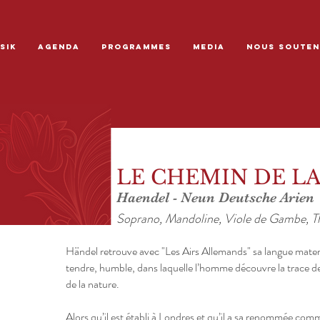
SIK
AGENDA
PROGRAMMES
MEDIA
NOUS SOUTEN
LE CHEMIN DE LA
Haendel - Neun Deutsche Arien
Soprano, Mandoline, Viole de Gambe, T
Händel retrouve avec "Les Airs Allemands" sa langue materne
tendre, humble, dans laquelle l’homme découvre la trace de 
de la nature.
Alors qu’il est établi à Londres et qu’il a sa renommée c