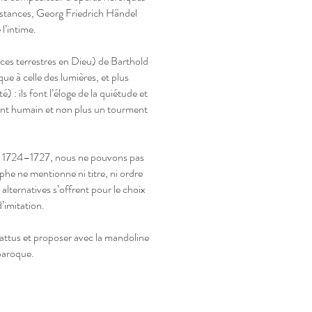
nstances, Georg Friedrich Händel
l’intime.
ices terrestres en Dieu) de Barthold
e à celle des lumières, et plus
: ils font l’éloge de la quiétude et
ent humain et non plus un tourment
ées 1724–1727, nous ne pouvons pas
phe ne mentionne ni titre, ni ordre
alternatives s’offrent pour le choix
d’imitation.
battus et proposer avec la mandoline
e baroque.