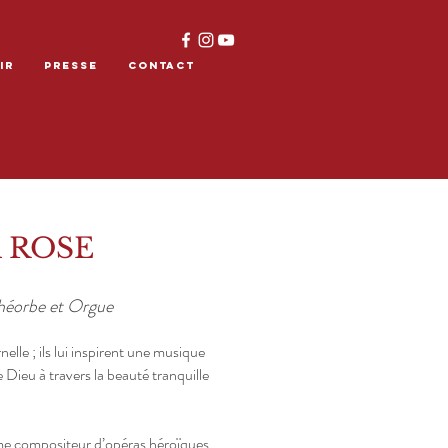
IR
PRESSE
CONTACT
 ROSE
héorbe et Orgue
lle ; ils lui inspirent une musique
Dieu à travers la beauté tranquille
omme compositeur d’opéras héroïques