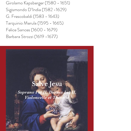
Girolamo Kapsberger
(1580 - 1651)
Sigismondo D’India
(1582 -1629)
G. Frescobaldi
(1583 - 1643)
Tarquinio Merula
(1595 - 1665)
Felice Sances
(1600 - 1679)
Barbara Strozzi
(1619 -1677)
Salve Jesu
Soprano I et II, Dessus I et II,
Violoncelle et Théorbe