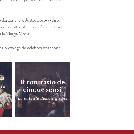
e descendre le Juste, c'est-à-dire
 sous cette influence céleste et fait
e la Vierge Marie.
 un voyage de célèbres chansons
na
Il contrasto de
 la
cinque sensi
e
La bataille des cinq sens