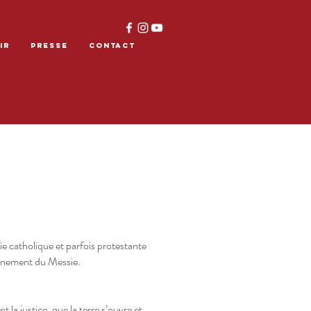
IR
PRESSE
CONTACT
gie catholique et parfois protestante
avènement du Messie.
la justice, que la terre s’ouvre et