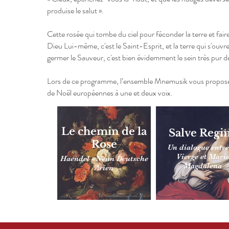
produise le salut ».
Cette rosée qui tombe du ciel pour féconder la terre et fair
Dieu Lui-même, c'est le Saint-Esprit, et la terre qui s'ouvre
germer le Sauveur, c'est bien évidemment le sein très pur d
Lors de ce programme, l’ensemble Mnemusik vous propose
de Noël européennes à une et deux voix.
Le chemin de la
Salve Regi
Rose
Un dialogue entre
Vierge et Mari
Haendel - Neun Deutsche
Magdalena
Arien