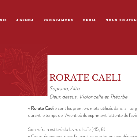
SIK
AGENDA
PROGRAMMES
MEDIA
NOUS SOUTEN
RORATE CAELI
Soprano, Alto
Deux dessus, Violoncelle et Théorbe
«
Rorate Caeli
» sont les premiers mots utilisés dans la litur
durant le temps de l'Avent où ils expriment l'attente de l'
Son refrain est tiré du Livre d'Isaïe (45, 8) :
« Cieux, épanchez-vous là-haut, et que les nuages déversent 