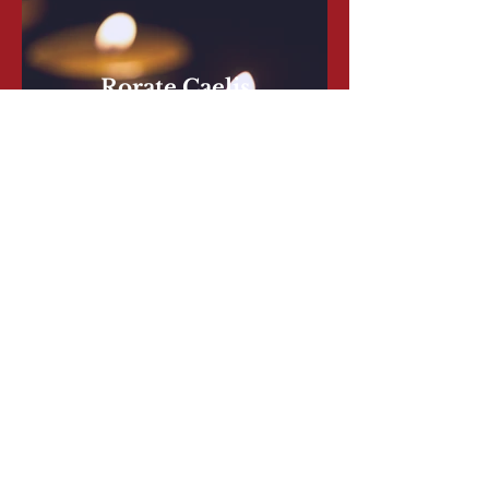
Rorate Caelis
Soprano, Alto, Violoncelle et
Théorbe
Ò quanti fiori
Cantates italiennes XVII eme
siècle